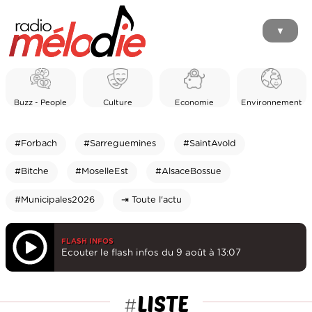
▼
Buzz - People
Culture
Economie
Environnement
#Forbach
#Sarreguemines
#SaintAvold
#Bitche
#MoselleEst
#AlsaceBossue
#Municipales2026
⇥ Toute l'actu
FLASH INFOS
Ecouter le flash infos du 9 août à 13:07
LISTE
#