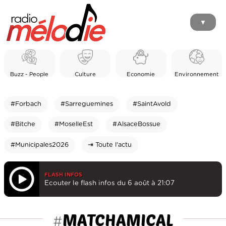
▼
Buzz - People
Culture
Economie
Environnement
#Forbach
#Sarreguemines
#SaintAvold
#Bitche
#MoselleEst
#AlsaceBossue
#Municipales2026
⇥ Toute l'actu
FLASH INFOS
Ecouter le flash infos du 6 août à 21:07
MATCHAMICAL
#