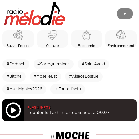
▼
Buzz - People
Culture
Economie
Environnement
#Forbach
#Sarreguemines
#SaintAvold
#Bitche
#MoselleEst
#AlsaceBossue
#Municipales2026
⇥ Toute l'actu
FLASH INFOS
Ecouter le flash infos du 6 août à 00:07
MOCHE
#