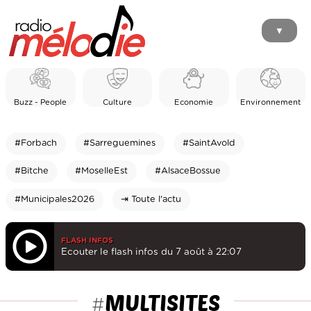
▼
Buzz - People
Culture
Economie
Environnement
#Forbach
#Sarreguemines
#SaintAvold
#Bitche
#MoselleEst
#AlsaceBossue
#Municipales2026
⇥ Toute l'actu
FLASH INFOS
Ecouter le flash infos du 7 août à 22:07
MULTISITES
#