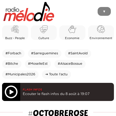
▼
Buzz - People
Culture
Economie
Environnement
#Forbach
#Sarreguemines
#SaintAvold
#Bitche
#MoselleEst
#AlsaceBossue
#Municipales2026
⇥ Toute l'actu
FLASH INFOS
Ecouter le flash infos du 8 août à 19:07
OCTOBREROSE
#