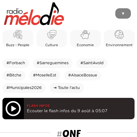
▼
Buzz - People
Culture
Economie
Environnement
#Forbach
#Sarreguemines
#SaintAvold
#Bitche
#MoselleEst
#AlsaceBossue
#Municipales2026
⇥ Toute l'actu
FLASH INFOS
Ecouter le flash infos du 9 août à 05:07
ONF
#