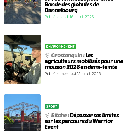
Ronde des globules de
Dannelbourg
Publié le jeudi 16 juillet 2026
ENVIRONNEMENT
Grostenquin :
Les
agriculteurs mobilisés pour une
moisson 2026 en demi-teinte
Publié le mercredi 15 juillet 2026
SPORT
Bitche :
Dépasser ses limites
sur les parcours du Warrior
Event