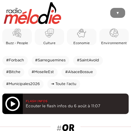
▼
Buzz - People
Culture
Economie
Environnement
#Forbach
#Sarreguemines
#SaintAvold
#Bitche
#MoselleEst
#AlsaceBossue
#Municipales2026
⇥ Toute l'actu
FLASH INFOS
Ecouter le flash infos du 6 août à 11:07
OR
#