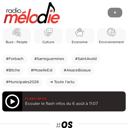
▼
Buzz - People
Culture
Economie
Environnement
#Forbach
#Sarreguemines
#SaintAvold
#Bitche
#MoselleEst
#AlsaceBossue
#Municipales2026
⇥ Toute l'actu
FLASH INFOS
Ecouter le flash infos du 6 août à 11:07
OS
#