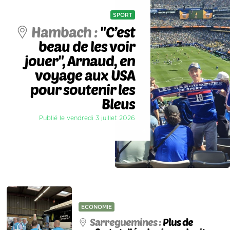
SPORT
Hambach :
"C’est
beau de les voir
jouer", Arnaud, en
voyage aux USA
pour soutenir les
Bleus
Publié le vendredi 3 juillet 2026
ECONOMIE
Sarreguemines :
Plus de