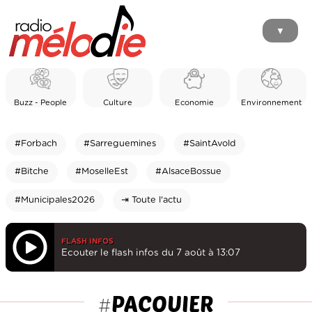
▼
Buzz - People
Culture
Economie
Environnement
#Forbach
#Sarreguemines
#SaintAvold
#Bitche
#MoselleEst
#AlsaceBossue
#Municipales2026
⇥ Toute l'actu
FLASH INFOS
Ecouter le flash infos du 7 août à 13:07
PACQUIER
#