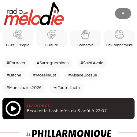
▼
Buzz - People
Culture
Economie
Environnement
#Forbach
#Sarreguemines
#SaintAvold
#Bitche
#MoselleEst
#AlsaceBossue
#Municipales2026
⇥ Toute l'actu
FLASH INFOS
Ecouter le flash infos du 6 août à 22:07
PHILLARMONIQUE
#