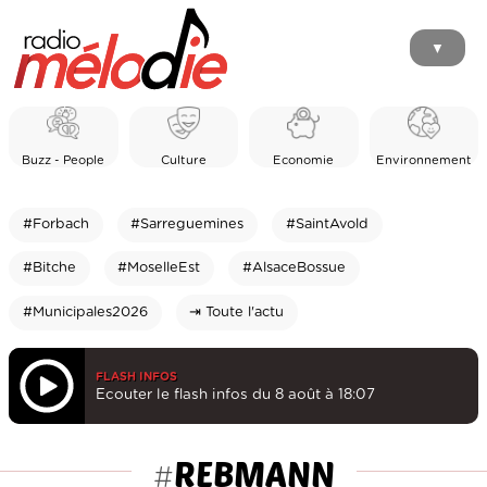
▼
Buzz - People
Culture
Economie
Environnement
#Forbach
#Sarreguemines
#SaintAvold
#Bitche
#MoselleEst
#AlsaceBossue
#Municipales2026
⇥ Toute l'actu
FLASH INFOS
Ecouter le flash infos du 8 août à 18:07
REBMANN
#