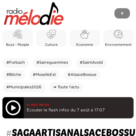
▼
Buzz - People
Culture
Economie
Environnement
#Forbach
#Sarreguemines
#SaintAvold
#Bitche
#MoselleEst
#AlsaceBossue
#Municipales2026
⇥ Toute l'actu
FLASH INFOS
Ecouter le flash infos du 7 août à 17:07
SAGAARTISANALSACEBOSSU
#