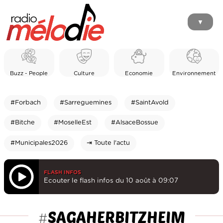
▼
Buzz - People
Culture
Economie
Environnement
#Forbach
#Sarreguemines
#SaintAvold
#Bitche
#MoselleEst
#AlsaceBossue
#Municipales2026
⇥ Toute l'actu
FLASH INFOS
Ecouter le flash infos du 10 août à 09:07
SAGAHERBITZHEIM
#