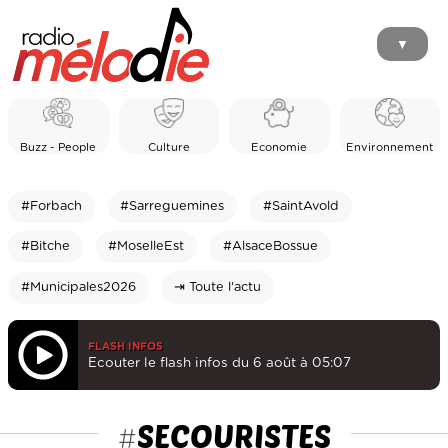
▼
Buzz - People
Culture
Economie
Environnement
#Forbach
#Sarreguemines
#SaintAvold
#Bitche
#MoselleEst
#AlsaceBossue
#Municipales2026
⇥ Toute l'actu
FLASH INFOS
Ecouter le flash infos du 6 août à 05:07
SECOURISTES
#