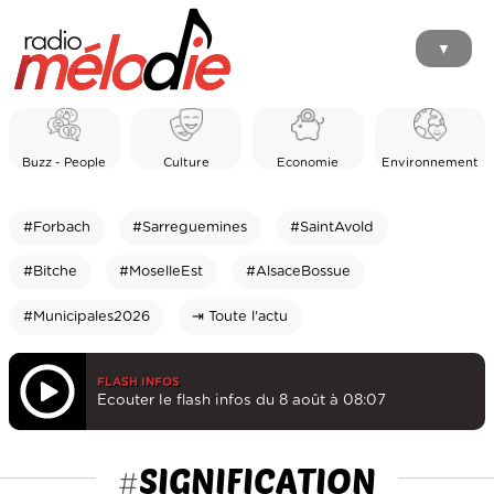
▼
Buzz - People
Culture
Economie
Environnement
#Forbach
#Sarreguemines
#SaintAvold
#Bitche
#MoselleEst
#AlsaceBossue
#Municipales2026
⇥ Toute l'actu
FLASH INFOS
Ecouter le flash infos du 8 août à 08:07
SIGNIFICATION
#