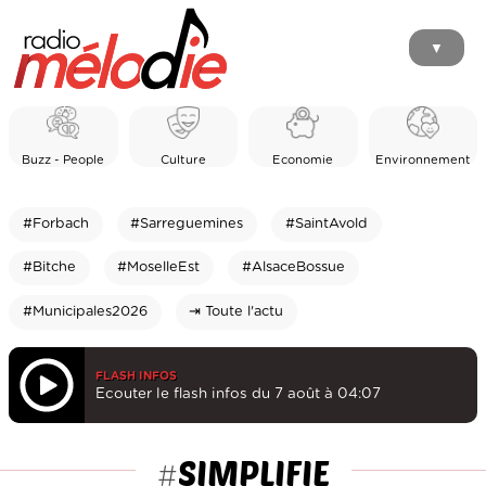
▼
Buzz - People
Culture
Economie
Environnement
#Forbach
#Sarreguemines
#SaintAvold
#Bitche
#MoselleEst
#AlsaceBossue
#Municipales2026
⇥ Toute l'actu
FLASH INFOS
Ecouter le flash infos du 7 août à 04:07
SIMPLIFIE
#