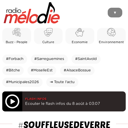
▼
Buzz - People
Culture
Economie
Environnement
#Forbach
#Sarreguemines
#SaintAvold
#Bitche
#MoselleEst
#AlsaceBossue
#Municipales2026
⇥ Toute l'actu
FLASH INFOS
Ecouter le flash infos du 8 août à 03:07
SOUFFLEUSEDEVERRE
#