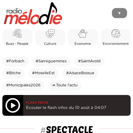
▼
Buzz - People
Culture
Economie
Environnement
#Forbach
#Sarreguemines
#SaintAvold
#Bitche
#MoselleEst
#AlsaceBossue
#Municipales2026
⇥ Toute l'actu
FLASH INFOS
Ecouter le flash infos du 10 août à 04:07
SPECTACLE
#