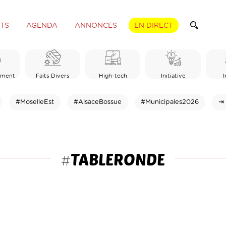
TS
AGENDA
ANNONCES
EN DIRECT
ement
Faits Divers
High-tech
Initiative
I
#MoselleEst
#AlsaceBossue
#Municipales2026
⇥ 
TABLERONDE
#