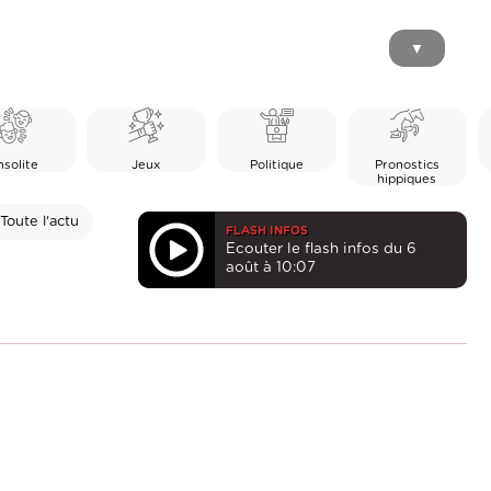
▼
nsolite
Jeux
Politique
Pronostics
hippiques
Toute l'actu
FLASH INFOS
Ecouter le flash infos du 6
août à 10:07