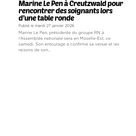
Marine Le Pen à Creutzwald pour
rencontrer des soignants lors
d’une table ronde
Publié le mardi 27 janvier 2026
Marine Le Pen, présidente du groupe RN à
l’Assemblée nationale sera en Moselle-Est, ce
samedi. Son entourage a confirmé sa venue et les
raisons de son...