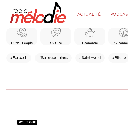
ACTUALITÉ
PODCAS
Buzz - People
Culture
Economie
Environn
#Forbach
#Sarreguemines
#SaintAvold
#Bitche
POLITIQUE