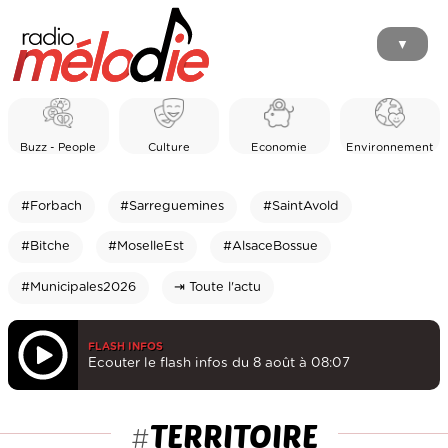
▼
Buzz - People
Culture
Economie
Environnement
#Forbach
#Sarreguemines
#SaintAvold
#Bitche
#MoselleEst
#AlsaceBossue
#Municipales2026
⇥ Toute l'actu
FLASH INFOS
Ecouter le flash infos du 8 août à 08:07
TERRITOIRE
#