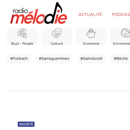
ACTUALITÉ
PODCAS
Buzz - People
Culture
Economie
Environn
#Forbach
#Sarreguemines
#SaintAvold
#Bitche
SOCIÉTÉ