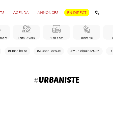
TS
AGENDA
ANNONCES
EN DIRECT
ement
Faits Divers
High-tech
Initiative
I
#MoselleEst
#AlsaceBossue
#Municipales2026
⇥ 
URBANISTE
#