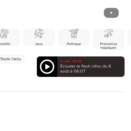
▼
nsolite
Jeux
Politique
Pronostics
hippiques
Toute l'actu
FLASH INFOS
Ecouter le flash infos du 8
août à 06:07