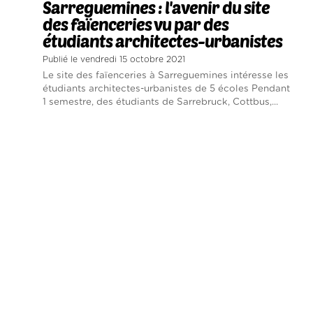
Sarreguemines : l'avenir du site
des faïenceries vu par des
étudiants architectes-urbanistes
Publié le vendredi 15 octobre 2021
Le site des faïenceries à Sarreguemines intéresse les
étudiants architectes-urbanistes de 5 écoles Pendant
1 semestre, des étudiants de Sarrebruck, Cottbus,...