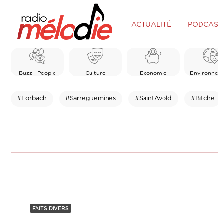
ACTUALITÉ
PODCAS
Buzz - People
Culture
Economie
Environn
#Forbach
#Sarreguemines
#SaintAvold
#Bitche
FAITS DIVERS