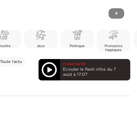
▼
nsolite
Jeux
Politique
Pronostics
hippiques
Toute l'actu
FLASH INFOS
Ecouter le flash infos du 7
août à 17:07