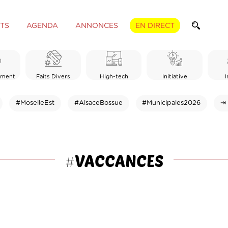
TS
AGENDA
ANNONCES
EN DIRECT
ement
Faits Divers
High-tech
Initiative
I
#MoselleEst
#AlsaceBossue
#Municipales2026
⇥ 
VACCANCES
#