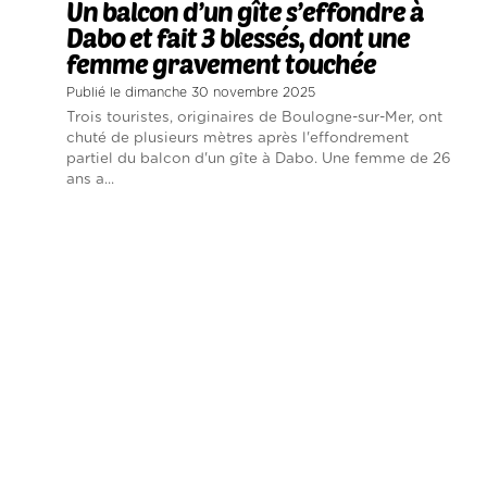
Un balcon d’un gîte s’effondre à
Dabo et fait 3 blessés, dont une
femme gravement touchée
Publié le dimanche 30 novembre 2025
Trois touristes, originaires de Boulogne-sur-Mer, ont
chuté de plusieurs mètres après l'effondrement
partiel du balcon d'un gîte à Dabo. Une femme de 26
ans a...