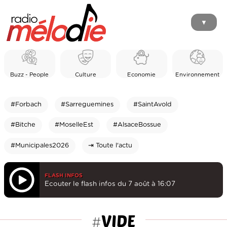
▼
Buzz - People
Culture
Economie
Environnement
#Forbach
#Sarreguemines
#SaintAvold
#Bitche
#MoselleEst
#AlsaceBossue
#Municipales2026
⇥ Toute l'actu
FLASH INFOS
Ecouter le flash infos du 7 août à 16:07
VIDE
#