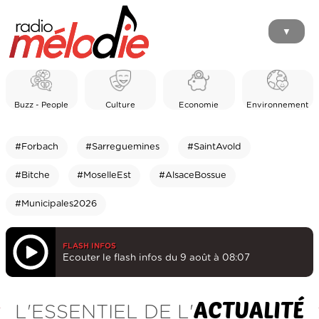
▼
Buzz - People
Culture
Economie
Environnement
#Forbach
#Sarreguemines
#SaintAvold
#Bitche
#MoselleEst
#AlsaceBossue
#Municipales2026
FLASH INFOS
Ecouter le flash infos du 9 août à 08:07
ACTUALITÉ
L'ESSENTIEL DE L'