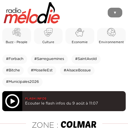
▼
Buzz - People
Culture
Economie
Environnement
#Forbach
#Sarreguemines
#SaintAvold
#Bitche
#MoselleEst
#AlsaceBossue
#Municipales2026
FLASH INFOS
Ecouter le flash infos du 9 août à 11:07
COLMAR
ZONE :