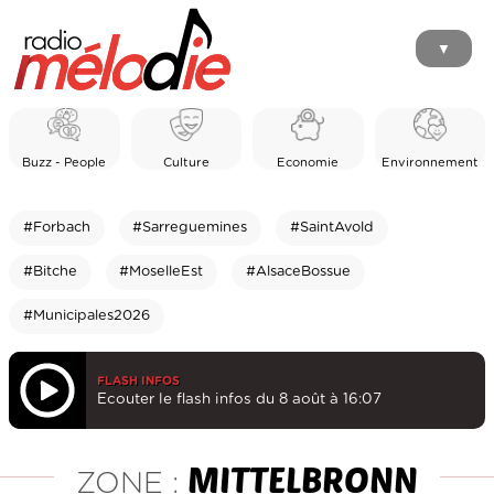
▼
Buzz - People
Culture
Economie
Environnement
#Forbach
#Sarreguemines
#SaintAvold
#Bitche
#MoselleEst
#AlsaceBossue
#Municipales2026
FLASH INFOS
Ecouter le flash infos du 8 août à 16:07
MITTELBRONN
ZONE :