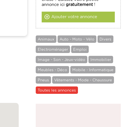
annonce ici
gratuitement
!
Ajouter votre annonce
Animaux
Auto - Moto - Vélo
Divers
Electroménager
Emploi
Image - Son - Jeux-vidéo
Immobilier
Meubles - Déco
Mobile - Informatique
Pneus
Vêtements - Mode - Chaussure
Toutes les annonces