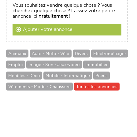
Vous souhaitez vendre quelque chose ? Vous
cherchez quelque chose ? Laissez votre petite
annonce ici
gratuitement
!
Ajouter votre annonce
Animaux
Auto - Moto - Vélo
Divers
Electroménager
Emploi
Image - Son - Jeux-vidéo
Immobilier
Meubles - Déco
Mobile - Informatique
Pneus
Vêtements - Mode - Chaussure
Toutes les annonces