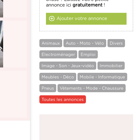
annonce ici
gratuitement
!
Ajouter votre annonce
Animaux
Auto - Moto - Vélo
Divers
Electroménager
Emploi
Image - Son - Jeux-vidéo
Immobilier
Meubles - Déco
Mobile - Informatique
Pneus
Vêtements - Mode - Chaussure
Toutes les annonces