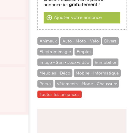
annonce ici
gratuitement
!
Ajouter votre annonce
Animaux
Auto - Moto - Vélo
Divers
Electroménager
Emploi
Image - Son - Jeux-vidéo
Immobilier
Meubles - Déco
Mobile - Informatique
Pneus
Vêtements - Mode - Chaussure
Toutes les annonces