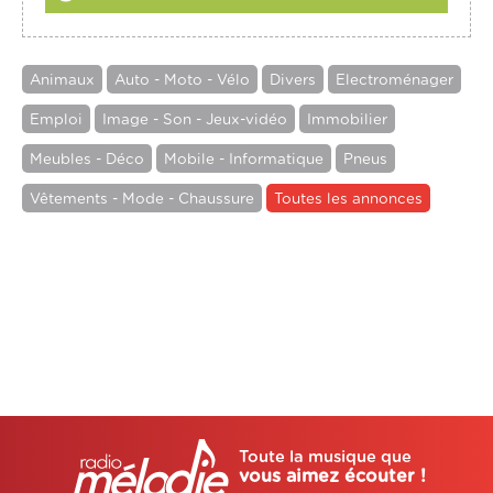
Animaux
Auto - Moto - Vélo
Divers
Electroménager
Emploi
Image - Son - Jeux-vidéo
Immobilier
Meubles - Déco
Mobile - Informatique
Pneus
Vêtements - Mode - Chaussure
Toutes les annonces
Toute la musique que
vous aimez écouter !