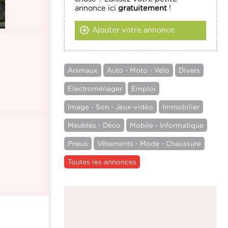
annonce ici
gratuitement
!
Ajouter votre annonce
Animaux
Auto - Moto - Vélo
Divers
Electroménager
Emploi
Image - Son - Jeux-vidéo
Immobilier
Meubles - Déco
Mobile - Informatique
Pneus
Vêtements - Mode - Chaussure
Toutes les annonces