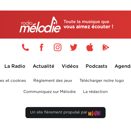
Toute la musique que
vous aimez écouter !
La Radio
Actualité
Vidéos
Podcasts
Agend
es et cookies
Règlement des jeux
Télécharger notre logo
Communiquez sur Mélodie
La rédaction
Un site fièrement propulsé par