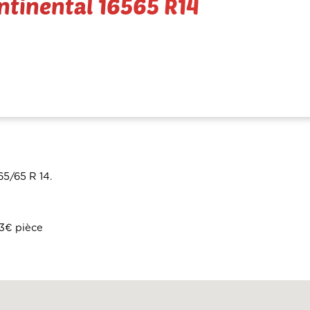
ontinental 16565 R14
65/65 R 14.
33€ pièce