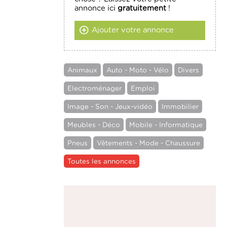
annonce ici
gratuitement
!
Ajouter votre annonce
Animaux
Auto - Moto - Vélo
Divers
Electroménager
Emploi
Image - Son - Jeux-vidéo
Immobilier
Meubles - Déco
Mobile - Informatique
Pneus
Vêtements - Mode - Chaussure
Toutes les annonces