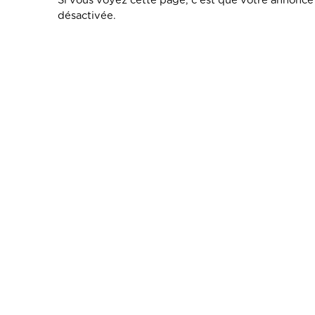
Si vous voyez cette page, c'est que votre annonce 
désactivée.