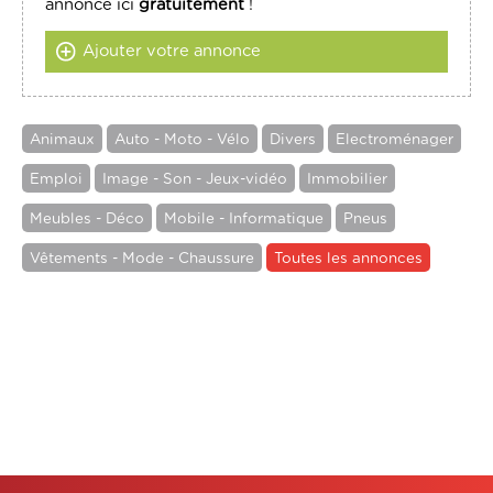
annonce ici
gratuitement
!
Ajouter votre annonce
Animaux
Auto - Moto - Vélo
Divers
Electroménager
Emploi
Image - Son - Jeux-vidéo
Immobilier
Meubles - Déco
Mobile - Informatique
Pneus
Vêtements - Mode - Chaussure
Toutes les annonces