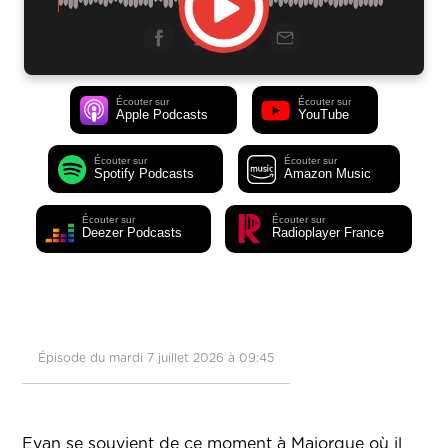
Écouter sur
Écouter sur
Apple Podcasts
YouTube
Écouter sur
Écouter sur
Spotify Podcasts
Amazon Music
Écouter sur
Écouter sur
Deezer Podcasts
Radioplayer France
Épisode du mardi 7 juillet 2026 à 09:45
Evan se souvient de ce moment à Majorque où il