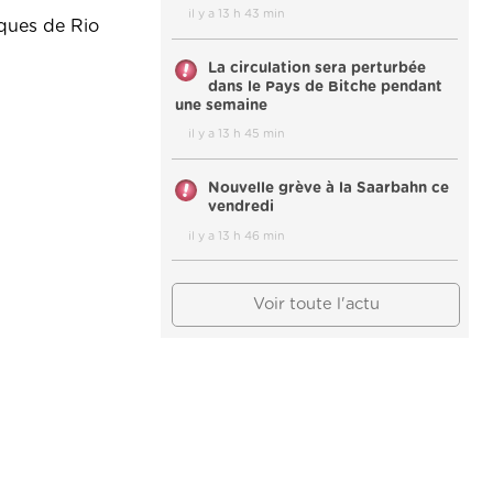
il y a 13 h 43 min
iques de Rio
La circulation sera perturbée
dans le Pays de Bitche pendant
une semaine
il y a 13 h 45 min
Nouvelle grève à la Saarbahn ce
vendredi
il y a 13 h 46 min
Voir toute l'actu