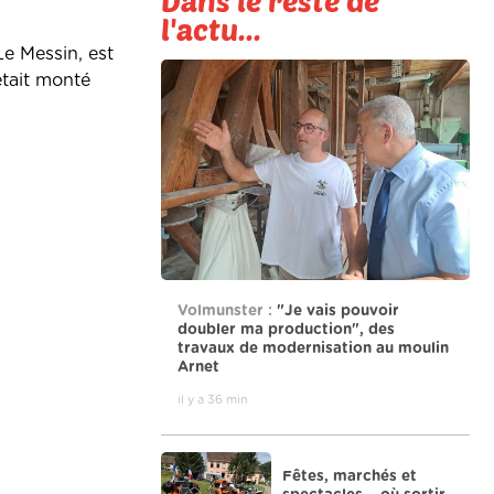
Dans le reste de
l'actu...
e Messin, est
était monté
Volmunster :
"Je vais pouvoir
doubler ma production", des
travaux de modernisation au moulin
Arnet
il y a 36 min
Fêtes, marchés et