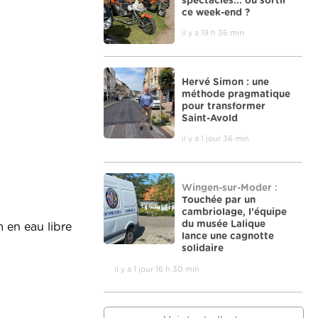
spectacles... où sortir
ce week-end ?
il y a 19 h 36 min
Hervé Simon : une
méthode pragmatique
pour transformer
Saint-Avold
il y a 1 jour 36 min
Wingen-sur-Moder :
Touchée par un
cambriolage, l’équipe
du musée Lalique
 en eau libre
lance une cagnotte
solidaire
il y a 1 jour 16 h 30 min