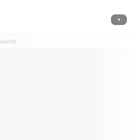
▼
sportifs