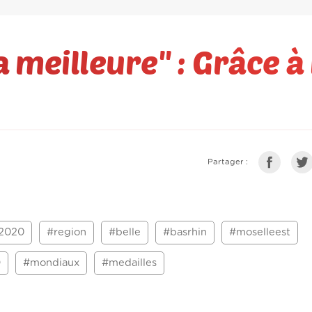
a meilleure'' : Grâce à
Partager :
t2020
#region
#belle
#basrhin
#moselleest
O
#mondiaux
#medailles