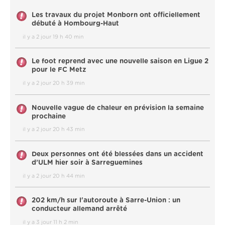
Les travaux du projet Monborn ont officiellement
débuté à Hombourg-Haut
il y a 2 jour 19 h 40 min
Le foot reprend avec une nouvelle saison en Ligue 2
pour le FC Metz
il y a 2 jour 20 h 39 min
Nouvelle vague de chaleur en prévision la semaine
prochaine
il y a 2 jour 20 h 43 min
Deux personnes ont été blessées dans un accident
d’ULM hier soir à Sarreguemines
il y a 2 jour 20 h 44 min
202 km/h sur l'autoroute à Sarre-Union : un
conducteur allemand arrêté
il y a 3 jour 11 h 2 min