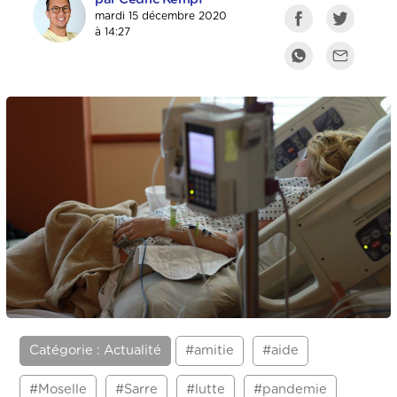
mardi 15 décembre 2020
à 14:27
Catégorie : Actualité
#amitie
#aide
#Moselle
#Sarre
#lutte
#pandemie