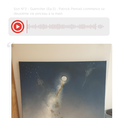
Son N°3 - Guenviller (Ep.5) : Patrick Penrad commence sa
deuxième vie pinceau à la main