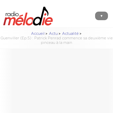
▼
Accueil
Actu
Actualité
Guenviller (Ep.5) : Patrick Penrad commence sa deuxième vie
pinceau à la main