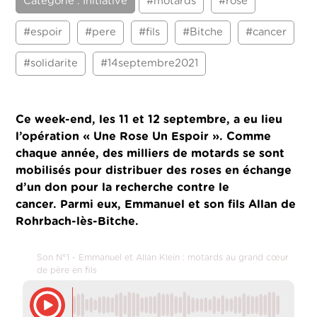
Catégorie : Initiative
#motards
#rose
#espoir
#pere
#fils
#Bitche
#cancer
#solidarite
#14septembre2021
Ce week-end, les 11 et 12 septembre, a eu lieu
l’opération « Une Rose Un Espoir ». Comme
chaque année, des milliers de motards se sont
mobilisés pour distribuer des roses en échange
d’un don pour la recherche contre le
cancer. Parmi eux, Emmanuel et son fils Allan de
Rohrbach-lès-Bitche.
Son N°1 - Emmanuel et Allan Klein : motards au grand cœur
de père en fils