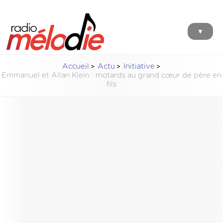
▼
Accueil
Actu
Initiative
Emmanuel et Allan Klein : motards au grand cœur de père en
fils