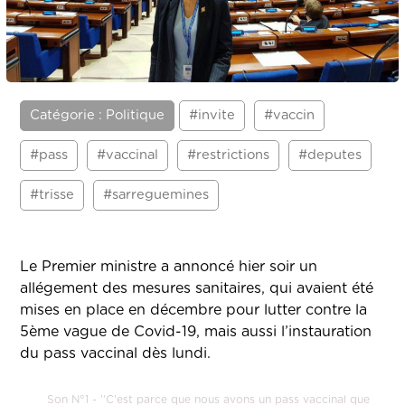
Catégorie : Politique
#invite
#vaccin
#pass
#vaccinal
#restrictions
#deputes
#trisse
#sarreguemines
Le Premier ministre a annoncé hier soir un
allégement des mesures sanitaires, qui avaient été
mises en place en décembre pour lutter contre la
5ème vague de Covid-19, mais aussi l’instauration
du pass vaccinal dès lundi.
Son N°1 - ''C'est parce que nous avons un pass vaccinal que