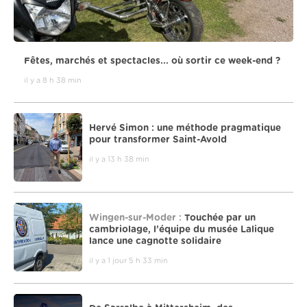
Fêtes, marchés et spectacles... où sortir ce week-end ?
il y a 8 h 38 min
Hervé Simon : une méthode pragmatique
pour transformer Saint-Avold
il y a 13 h 38 min
Wingen-sur-Moder :
Touchée par un
cambriolage, l’équipe du musée Lalique
lance une cagnotte solidaire
il y a 1 jour 5 h 33 min