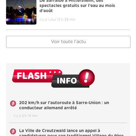
De Sarralbe à Mittersheim, des
spectacles gratuits sur l’eau au mois
d’août
il y a 1 jour 13 h 38 min
Voir toute l'actu
202 km/h sur l'autoroute à Sarre-Union : un
conducteur allemand arrêté
il y a 2 h 14 min
La Ville de Creutzwald lance un appel à
candidatures pour son traditionnel Village du Père