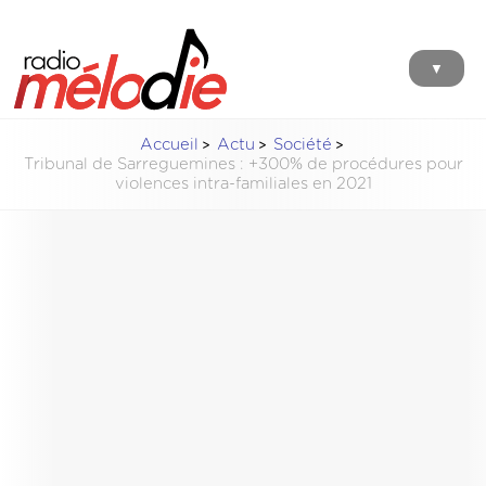
▼
Accueil
Actu
Société
Tribunal de Sarreguemines : +300% de procédures pour
violences intra-familiales en 2021