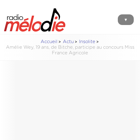
▼
Accueil
Actu
Insolite
Amélie Wey, 19 ans, de Bitche, participe au concours Miss
France Agricole