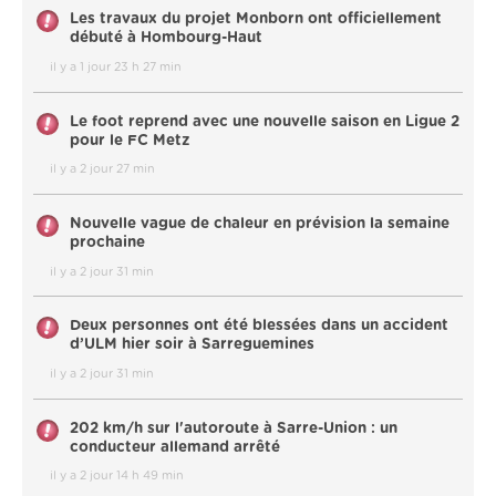
Les travaux du projet Monborn ont officiellement
débuté à Hombourg-Haut
il y a 1 jour 23 h 27 min
Le foot reprend avec une nouvelle saison en Ligue 2
pour le FC Metz
il y a 2 jour 27 min
Nouvelle vague de chaleur en prévision la semaine
prochaine
il y a 2 jour 31 min
Deux personnes ont été blessées dans un accident
d’ULM hier soir à Sarreguemines
il y a 2 jour 31 min
202 km/h sur l'autoroute à Sarre-Union : un
conducteur allemand arrêté
il y a 2 jour 14 h 49 min