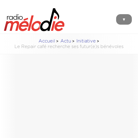
▼
Accueil
Actu
Initiative
Le Repair café recherche ses futur(e)s bénévoles