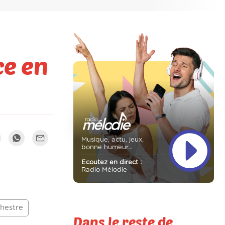
ce en
Musique, actu, jeux,
bonne humeur...
Ecoutez en direct :
Radio Mélodie
hestre
Dans le reste de