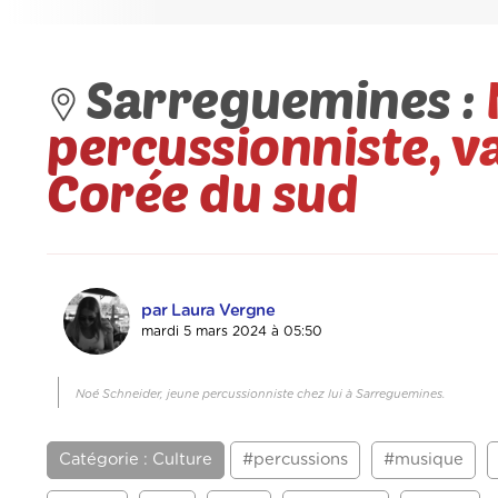
Sarreguemines :
percussionniste, v
Corée du sud
par Laura Vergne
mardi 5 mars 2024 à 05:50
Noé Schneider, jeune percussionniste chez lui à Sarreguemines.
Catégorie : Culture
#percussions
#musique