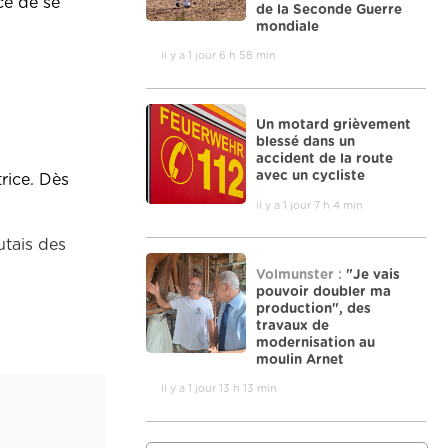
ce de se
de la Seconde Guerre
mondiale
il y a 1 jour 6 h 58 min
Un motard grièvement
blessé dans un
accident de la route
avec un cycliste
rice. Dès
il y a 1 jour 7 h 4 min
utais des
Volmunster :
"Je vais
pouvoir doubler ma
production", des
travaux de
modernisation au
moulin Arnet
il y a 1 jour 13 h 13 min