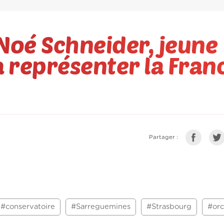
Noé Schneider, jeune
a représenter la Fran
Partager :
#conservatoire
#Sarreguemines
#Strasbourg
#orc