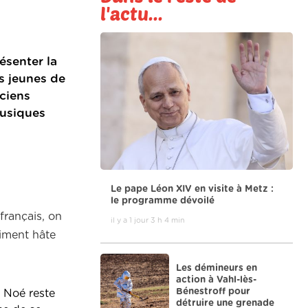
l'actu...
ésenter la
s jeunes de
ciens
musiques
Le pape Léon XIV en visite à Metz :
le programme dévoilé
français, on
il y a 1 jour 3 h 4 min
aiment hâte
Les démineurs en
action à Vahl-lès-
Bénestroff pour
, Noé reste
détruire une grenade