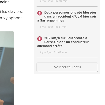
il y a 1 jour 11 h 30 min
maine.
les claviers,
Deux personnes ont été blessées
dans un accident d’ULM hier soir
un xylophone
à Sarreguemines
il y a 1 jour 11 h 31 min
202 km/h sur l'autoroute à
Sarre-Union : un conducteur
allemand arrêté
il y a 2 jour 1 h 49 min
Voir toute l'actu