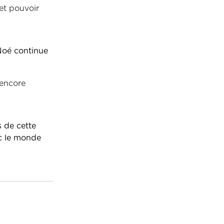
 et pouvoir
Noé continue
 encore
s de cette
ec le monde