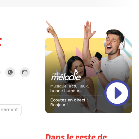
t
Musique, actu, jeux,
bonne humeur...
Ecoutez en direct :
Bonjour !
énement
Dans le reste de