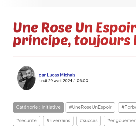
Une Rose Un Espoir
principe, toujour
par Lucas Michels
lundi 29 avril 2024 à 06:00
Catégorie : Initiative
#UneRoseUnEspoir
#Forb
#sécurité
#riverrains
#succès
#engouemen