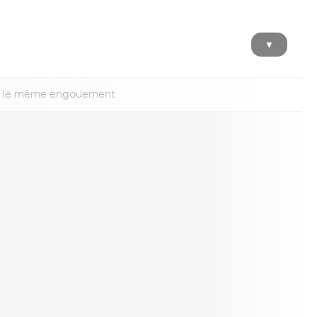
▼
urs le même engouement