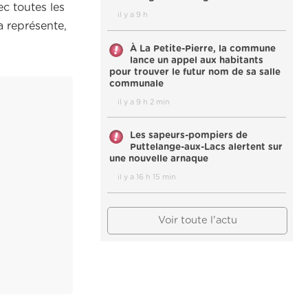
ec toutes les
il y a 9 h
a représente,
À La Petite-Pierre, la commune
lance un appel aux habitants
pour trouver le futur nom de sa salle
communale
il y a 9 h 2 min
Les sapeurs-pompiers de
Puttelange-aux-Lacs alertent sur
une nouvelle arnaque
il y a 16 h 15 min
Voir toute l'actu