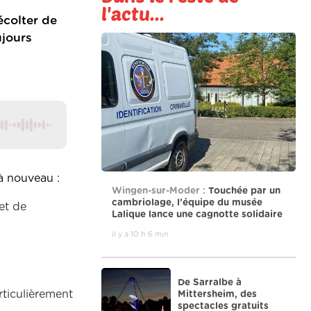
l'actu...
écolter de
ujours
à nouveau :
Wingen-sur-Moder :
Touchée par un
cambriolage, l’équipe du musée
 et de
Lalique lance une cagnotte solidaire
il y a 10 h 6 min
De Sarralbe à
rticulièrement
Mittersheim, des
spectacles gratuits