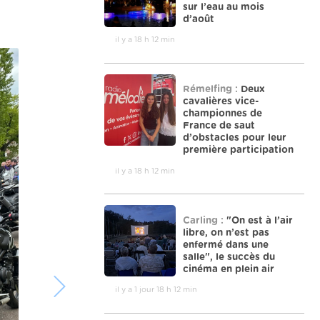
sur l’eau au mois
d’août
il y a 18 h 12 min
Rémelfing :
Deux
cavalières vice-
championnes de
France de saut
d’obstacles pour leur
première participation
il y a 18 h 12 min
Carling :
"On est à l’air
libre, on n’est pas
enfermé dans une
salle", le succès du
cinéma en plein air
il y a 1 jour 18 h 12 min