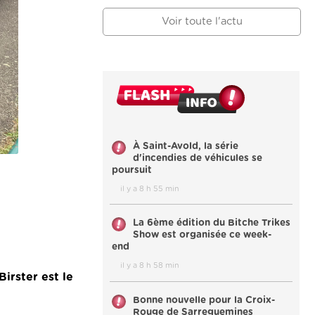
Voir toute l'actu
À Saint-Avold, la série
d'incendies de véhicules se
poursuit
il y a 8 h 55 min
La 6ème édition du Bitche Trikes
Show est organisée ce week-
end
il y a 8 h 58 min
Birster est le
Bonne nouvelle pour la Croix-
Rouge de Sarreguemines