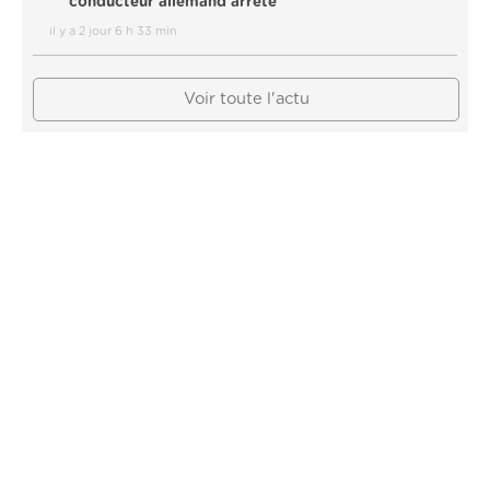
conducteur allemand arrêté
il y a 2 jour 6 h 33 min
Voir toute l'actu