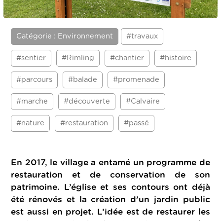
Catégorie : Environnement
#travaux
#sentier
#Rimling
#chantier
#histoire
#parcours
#balade
#promenade
#marche
#découverte
#Calvaire
#nature
#restauration
#passé
En 2017, le village a entamé un programme de
restauration et de conservation de son
patrimoine. L’église et ses contours ont déjà
été rénovés et la création d’un jardin public
est aussi en projet. L’idée est de restaurer les