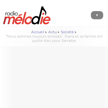
▼
Accueil
Actu
Société
''Nous sommes toujours stressés'', Diana et sa famille ont
quitté Kiev pour Sarralbe