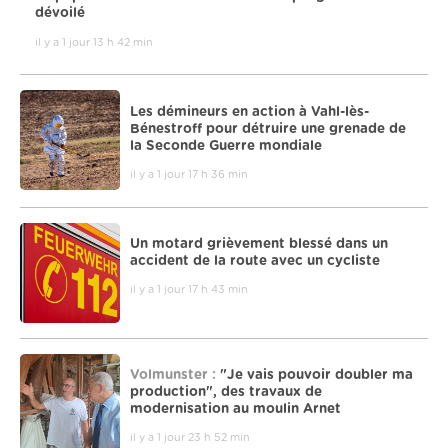
dévoilé
il y a 1 jour 13 h 42 min
Les démineurs en action à Vahl-lès-
Bénestroff pour détruire une grenade de
la Seconde Guerre mondiale
il y a 1 jour 17 h 36 min
Un motard grièvement blessé dans un
accident de la route avec un cycliste
il y a 1 jour 17 h 43 min
Volmunster :
"Je vais pouvoir doubler ma
production", des travaux de
modernisation au moulin Arnet
il y a 1 jour 23 h 52 min