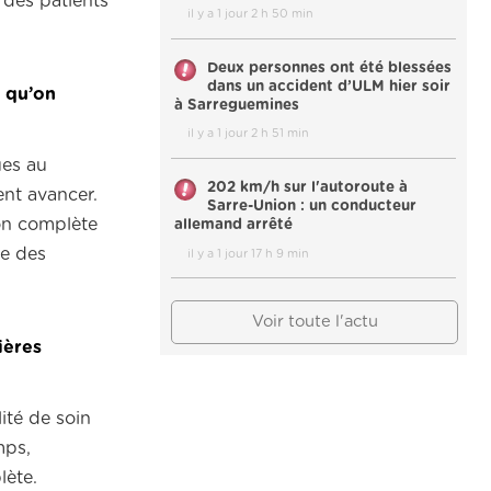
 des patients
il y a 1 jour 2 h 50 min
Deux personnes ont été blessées
dans un accident d’ULM hier soir
s qu’on
à Sarreguemines
il y a 1 jour 2 h 51 min
ues au
202 km/h sur l'autoroute à
ent avancer.
Sarre-Union : un conducteur
ion complète
allemand arrêté
re des
il y a 1 jour 17 h 9 min
Voir toute l'actu
ières
ité de soin
mps,
lète.