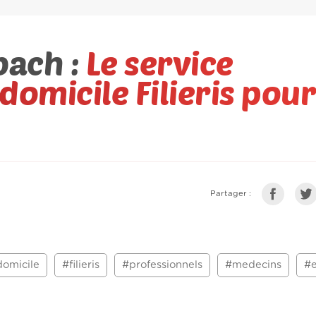
ach :
Le service
 domicile Filieris pour
Partager :
omicile
#filieris
#professionnels
#medecins
#e