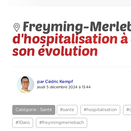
Freyming-Merleb
d'hospitalisation à
son évolution
par Cédric Kempf
jeudi 5 décembre 2024 à 13:44
Catégorie : Santé
#sante
#hospitalisation
#d
#10ans
#freymingmerlebach