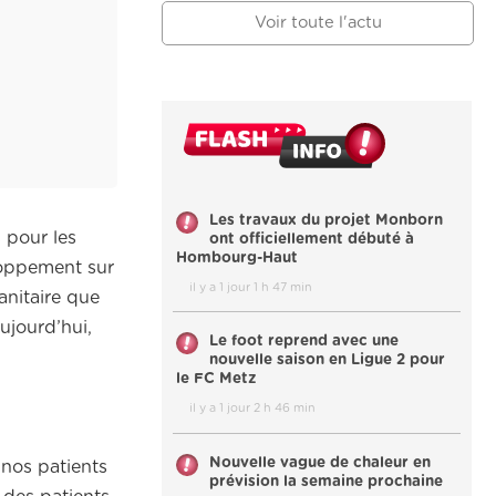
Voir toute l'actu
Les travaux du projet Monborn
s pour les
ont officiellement débuté à
Hombourg-Haut
loppement sur
il y a 1 jour 1 h 47 min
sanitaire que
ujourd’hui,
Le foot reprend avec une
nouvelle saison en Ligue 2 pour
le FC Metz
il y a 1 jour 2 h 46 min
Nouvelle vague de chaleur en
 nos patients
prévision la semaine prochaine