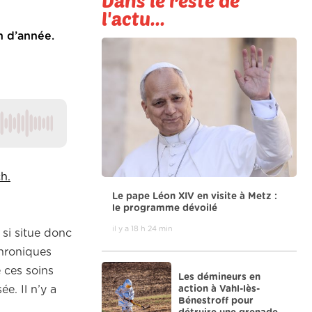
Dans le reste de
l'actu...
n d’année.
h.
Le pape Léon XIV en visite à Metz :
le programme dévoilé
il y a 18 h 24 min
 si situe donc
chroniques
 ces soins
Les démineurs en
action à Vahl-lès-
e. Il n’y a
Bénestroff pour