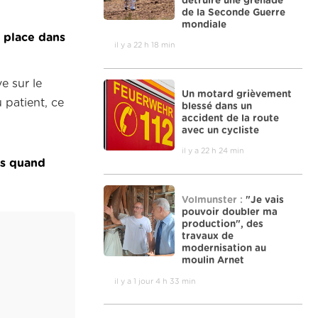
détruire une grenade
de la Seconde Guerre
mondiale
e place dans
il y a 22 h 18 min
e sur le
Un motard grièvement
 patient, ce
blessé dans un
accident de la route
avec un cycliste
il y a 22 h 24 min
ns quand
Volmunster :
"Je vais
pouvoir doubler ma
production", des
travaux de
modernisation au
moulin Arnet
il y a 1 jour 4 h 33 min