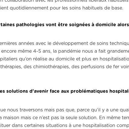
n collaboration avec les professionnels libéraux habituels
tient quotidiennement pour les soins habituels de base.
rtaines pathologies vont être soignées à domicile alor
10 dernières années avec le développement de soins techniq
y a encore même 4-5 ans, la pandémie nous a fait grandem
italiers qu’on réalise au domicile et plus en hospitalisat
hérapies, des chimiothérapies, des perfusions de fer voi
des solutions d’avenir face aux problématiques hospital
 que nous traversons mais pas que, parce qu’il y a une qual
 la maison mais ce n’est pas la seule solution. En même te
tituer dans certaines situations à une hospitalisation comp