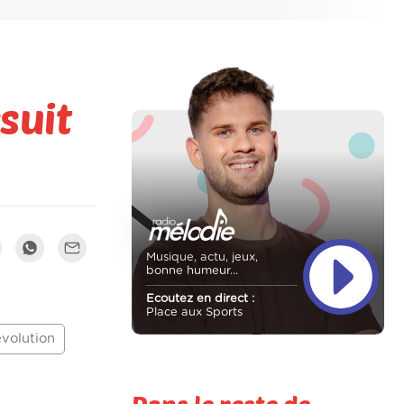
suit
Musique, actu, jeux,
bonne humeur...
Ecoutez en direct :
Place aux Sports
volution